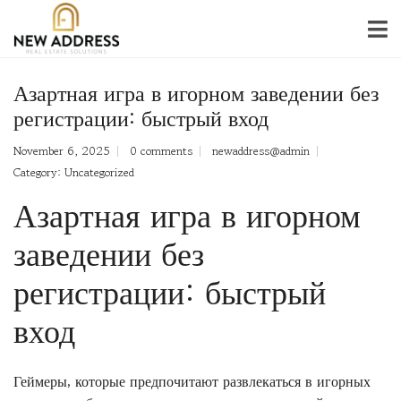
Азартная игра в игорном заведении без
регистрации: быстрый вход
November 6, 2025
0 comments
newaddress@admin
Category:
Uncategorized
Азартная игра в игорном
заведении без
регистрации: быстрый
вход
Геймеры, которые предпочитают развлекаться в игорных