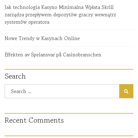
Jak technologia Kasyno Minimalna Wpłata Skrill
zarządza przepływem depozytów graczy wewnątrz
systemów operatora
Nowe Trendy w Kasynach Online
Effekten av Spelansvar på Casinobranschen
Search
Recent Comments