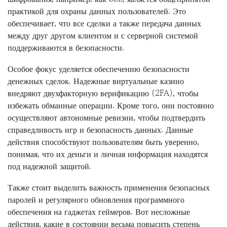
практикой для охраны данных пользователей. Это
обеспечивает, что все сделки а также передача данных
между друг другом клиентом и с серверной системой
поддерживаются в безопасности.
Особое фокус уделяется обеспечению безопасности
денежных сделок. Надежные виртуальные казино
внедряют двухфакторную верификацию (2FA), чтобы
избежать обманные операции. Кроме того, они постоянно
осуществляют автономные ревизии, чтобы подтвердить
справедливость игр и безопасность данных. Данные
действия способствуют пользователям быть уверенно,
понимая, что их деньги и личная информация находятся
под надежной защитой.
Также стоит выделить важность применения безопасных
паролей и регулярного обновления программного
обеспечения на гаджетах геймеров. Вот несложные
действия, какие в состоянии весьма повысить степень