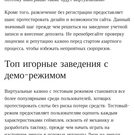
Кроме того, развлечение без регистрации предоставляет
шанс протестировать дизайн и возможности сайта. Данный
значимый шаг прежде чем решиться на заведение учетной
записи и внесение депозита. Не пренебрегайте проверку
лицензии и репутацию казино перед стартом азартного
процесса, чтобы избежать неприятных сюрпризов.
Топ игорные заведения с
демо-режимом
Виртуальные казино с тестовым режимом становятся все
более популярными среди пользователей, хотящих
протестировать слоты без риска потери средств. Тестовый-
режим предоставляет пользователям оценить каждым
характеристиками геймплея, освоить её механику и
разработать тактику, прежде чем начать играть на
настоящие деньги в игровые автоматы Леон на деньги.