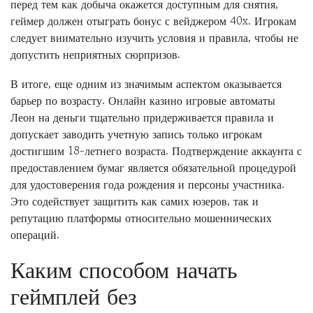
перед тем как добыча окажется доступным для снятия,
геймер должен отыграть бонус с вейджером 40x. Игрокам
следует внимательно изучить условия и правила, чтобы не
допустить неприятных сюрпризов.
В итоге, еще одним из значимым аспектом оказывается
барьер по возрасту. Онлайн казино игровые автоматы
Леон на деньги тщательно придерживается правила и
допускает заводить учетную запись только игрокам
достигшим 18-летнего возраста. Подтверждение аккаунта с
предоставлением бумаг является обязательной процедурой
для удостоверения года рождения и персоны участника.
Это содействует защитить как самих юзеров, так и
репутацию платформы относительно мошеннических
операций.
Каким способом начать
геймплей без