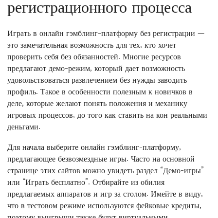
регистрационного процесса
Играть в онлайн гэмблинг-платформу без регистрации —
это замечательная возможность для тех, кто хочет
проверить себя без обязанностей. Многие ресурсов
предлагают демо-режим, который дает возможность
удовольствоваться развлечением без нужды заводить
профиль. Такое в особенности полезным к новичков в
деле, которые желают понять положения и механику
игровых процессов, до того как ставить на кон реальными
деньгами.
Для начала выберите онлайн гэмблинг-платформу,
предлагающее безвозмездные игры. Часто на основной
странице этих сайтов можно увидеть раздел “Демо-игры”
или “Играть бесплатно”. Отбирайте из обилия
предлагаемых аппаратов и игр за столом. Имейте в виду,
что в тестовом режиме используются фейковые кредиты,
поэтому выигрыши также будут виртуальными.