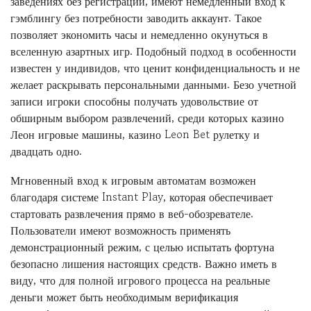
заведениях без регистрации, имеют немедленный вход к
гэмблингу без потребности заводить аккаунт. Такое
позволяет экономить часы и немедленно окунуться в
вселенную азартных игр. Подобный подход в особенности
известен у индивидов, что ценит конфиденциальность и не
желает раскрывать персональными данными. Безо учетной
записи игроки способны получать удовольствие от
обширным выбором развлечений, среди которых казино
Леон игровые машины,
казино Leon Bet
рулетку и
двадцать одно.
Мгновенный вход к игровым автоматам возможен
благодаря системе Instant Play, которая обеспечивает
стартовать развлечения прямо в веб-обозревателе.
Пользователи имеют возможность применять
демонстрационный режим, с целью испытать фортуна
безопасно лишения настоящих средств. Важно иметь в
виду, что для полной игрового процесса на реальные
деньги может быть необходимым верификация