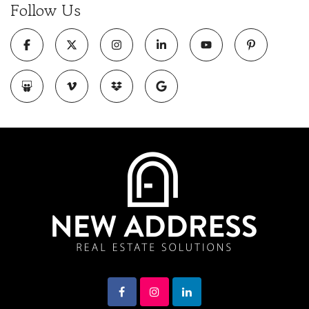
Follow Us