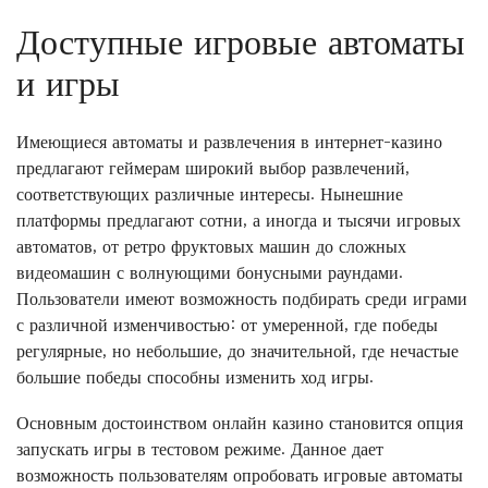
Доступные игровые автоматы
и игры
Имеющиеся автоматы и развлечения в интернет-казино
предлагают геймерам широкий выбор развлечений,
соответствующих различные интересы. Нынешние
платформы предлагают сотни, а иногда и тысячи игровых
автоматов, от ретро фруктовых машин до сложных
видеомашин с волнующими бонусными раундами.
Пользователи имеют возможность подбирать среди играми
с различной изменчивостью: от умеренной, где победы
регулярные, но небольшие, до значительной, где нечастые
большие победы способны изменить ход игры.
Основным достоинством онлайн казино становится опция
запускать игры в тестовом режиме. Данное дает
возможность пользователям опробовать игровые автоматы