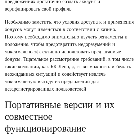
предложениях достаточно создать аккаунт и
верифицировать свой профиль.
Необходимо заметить, что условия доступа к и применения
бонусов могут изменяться в соответствии с казино.
Поэтому необходимо внимательно изучать регламенты и
положения, чтобы предотвратить недоразумений и
максимально эффективно использовать предлагаемые
бонусы. Тщательное рассмотрение требований, в том числе
такие компании, как БК Леон, даст возможность избежать
неожиданных ситуаций и содействует извлечь
максимальную выгоду из предложений для
незарегистрированных пользователей.
Портативные версии и их
совместное
функционирование