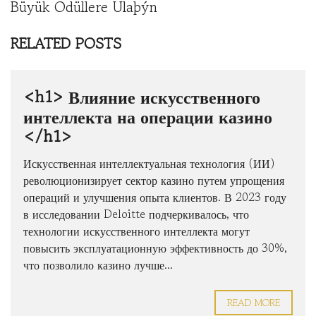
Büyük Ödüllere Ulaþýn
RELATED POSTS
<h1> Влияние искусственного
интеллекта на операции казино
</h1>
Искусственная интеллектуальная технология (ИИ)
революционизирует сектор казино путем упрощения
операций и улучшения опыта клиентов. В 2023 году
в исследовании Deloitte подчеркивалось, что
технологии искусственного интеллекта могут
повысить эксплуатационную эффективность до 30%,
что позволило казино лучше...
READ MORE