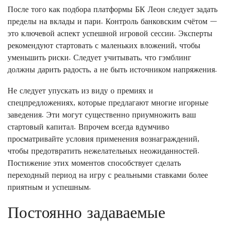
После того как подбора платформы БК Леон следует задать
пределы на вклады и пари. Контроль банковским счётом —
это ключевой аспект успешной игровой сессии. Эксперты
рекомендуют стартовать с маленьких вложений, чтобы
уменьшить риски. Следует учитывать, что гэмблинг
должны дарить радость, а не быть источником напряжения.
Не следует упускать из виду о премиях и
спецпредложениях, которые предлагают многие игорные
заведения. Эти могут существенно приумножить ваш
стартовый капитал. Впрочем всегда вдумчиво
просматривайте условия применения вознаграждений,
чтобы предотвратить нежелательных неожиданностей.
Постижение этих моментов способствует сделать
переходный период на игру с реальными ставками более
приятным и успешным.
Постоянно задаваемые