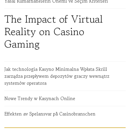
Yasal Kumarhanelerin Önemi ve Seçim Kriterleri
The Impact of Virtual
Reality on Casino
Gaming
Jak technologia Kasyno Minimalna Wpłata Skrill
zarządza przepływem depozytów graczy wewnątrz
systemów operatora
Nowe Trendy w Kasynach Online
Effekten av Spelansvar på Casinobranschen