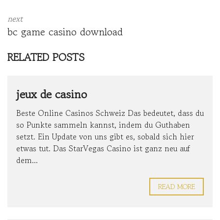
next
bc game casino download
RELATED POSTS
jeux de casino
Beste Online Casinos Schweiz Das bedeutet, dass du
so Punkte sammeln kannst, indem du Guthaben
setzt. Ein Update von uns gibt es, sobald sich hier
etwas tut. Das StarVegas Casino ist ganz neu auf
dem...
READ MORE