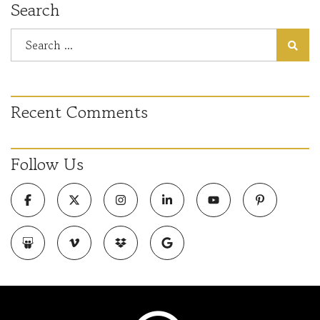
Search
Recent Comments
Follow Us