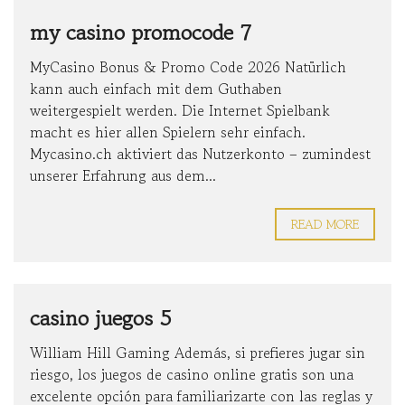
my casino promocode 7
MyCasino Bonus & Promo Code 2026 Natürlich
kann auch einfach mit dem Guthaben
weitergespielt werden. Die Internet Spielbank
macht es hier allen Spielern sehr einfach.
Mycasino.ch aktiviert das Nutzerkonto – zumindest
unserer Erfahrung aus dem...
READ MORE
casino juegos 5
William Hill Gaming Además, si prefieres jugar sin
riesgo, los juegos de casino online gratis son una
excelente opción para familiarizarte con las reglas y