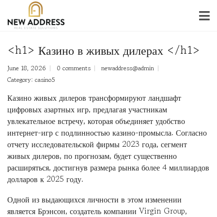
<h1> Казино в живых дилерах </h1>
June 18, 2026
0 comments
newaddress@admin
Category:
casino5
Казино живых дилеров трансформируют ландшафт
цифровых азартных игр, предлагая участникам
увлекательное встречу, которая объединяет удобство
интернет-игр с подлинностью казино-промысла. Согласно
отчету исследовательской фирмы 2023 года, сегмент
живых дилеров, по прогнозам, будет существенно
расширяться, достигнув размера рынка более 4 миллиардов
долларов к 2025 году.
Одной из выдающихся личности в этом изменении
является Брэнсон, создатель компании Virgin Group,