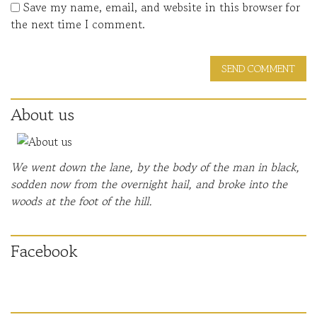
Save my name, email, and website in this browser for
the next time I comment.
SEND COMMENT
About us
We went down the lane, by the body of the man in black,
sodden now from the overnight hail, and broke into the
woods at the foot of the hill.
Facebook