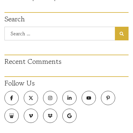
Search
Recent Comments
Follow Us