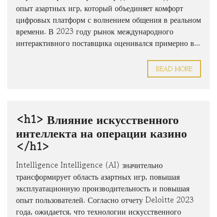
опыт азартных игр, который объединяет комфорт
цифровых платформ с волнением общения в реальном
времени. В 2023 году рынок международного
интерактивного поставщика оценивался примерно в...
READ MORE
<h1> Влияние искусственного
интеллекта на операции казино
</h1>
Intelligence Intelligence (AI) значительно
трансформирует область азартных игр, повышая
эксплуатационную производительность и повышая
опыт пользователей. Согласно отчету Deloitte 2023
года, ожидается, что технологии искусственного