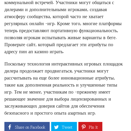
коммунальной встречей. Участники могут общаться с
дилерами и дополнительными игроками, создавая
атмосферу сообщества, которой часто не хватает
регулярных онлайн -игр. Кроме того, многие платформы
теперь предоставляют портативную функциональность,
позволяя игрокам испытывать живые варианты в беге.
Проверьте сайт, который предлагает эти атрибуты по
адресу
пин ап казино играть
.
Поскольку технология интерактивных игровых площадок
дилера продолжает продвигаться, участники могут
рассчитывать на еще более инновационные атрибуты,
такие как дополненная реальность и улучшенные типы
игр. Тем не менее, участникам по -прежнему имеет
решающее значение для выбора лицензированных и
заслуживающих доверия сайтов для обеспечения
безопасного и простого опыта азартных игр.
Share on Facebook
Tweet
Pin it