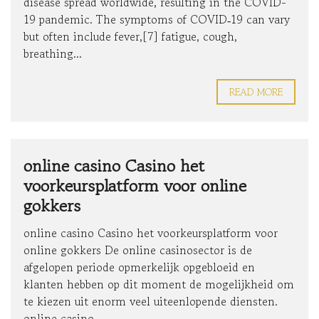
disease spread worldwide, resulting in the COVID-
19 pandemic. The symptoms of COVID‑19 can vary
but often include fever,[7] fatigue, cough,
breathing...
READ MORE
online casino Casino het
voorkeursplatform voor online
gokkers
online casino Casino het voorkeursplatform voor
online gokkers De online casinosector is de
afgelopen periode opmerkelijk opgebloeid en
klanten hebben op dit moment de mogelijkheid om
te kiezen uit enorm veel uiteenlopende diensten.
online casino...