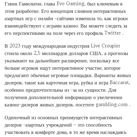
Гэвин Гамильтон, глава Evo Gaming, был ключевым в
этом разработке. Его концепция слияния интерактивных
азартных игр с онлайн -сайтами изменила то, как игроки
взаимодействуют с играми казино. Вы можете следить за
его перспективами на поле через его
профиль Twitter
.
В 2023 году международная индустрия Live Croupier
стоила около 2,5 миллиардов долларов США, а прогнозы
указывают на дальнейшее расширение, поскольку все
больше игроков ищут интерактивное участие, которое
предлагают обычные игровые площадки. Варианты живых
дилеров, такие как карточная игра, рубка и игра Baccarat,
особенно предпочтительны из -за их сущности. Для
получения дополнительной информации о увеличении
казино-дилеров живых дилеров, посетите
gambling.com
.
Одиночный из основных преимуществ интерактивных
дилеров -азартных учреждений – это способность
участвовать в комфорте дома, в то же время наслаждаясь