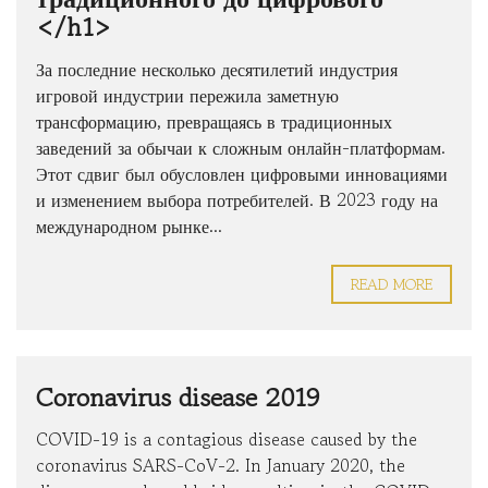
</h1>
За последние несколько десятилетий индустрия
игровой индустрии пережила заметную
трансформацию, превращаясь в традиционных
заведений за обычаи к сложным онлайн-платформам.
Этот сдвиг был обусловлен цифровыми инновациями
и изменением выбора потребителей. В 2023 году на
международном рынке...
READ MORE
Coronavirus disease 2019
COVID-19 is a contagious disease caused by the
coronavirus SARS-CoV-2. In January 2020, the