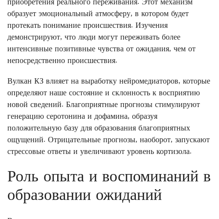
приобретения реального переживания. Этот механизм
образует эмоциональный атмосферу, в котором будет
протекать понимание происшествия. Изучения
демонстрируют, что люди могут переживать более
интенсивные позитивные чувства от ожидания, чем от
непосредственно происшествия.
Вулкан КЗ влияет на выработку нейромедиаторов, которые
определяют наше состояние и склонность к восприятию
новой сведений. Благоприятные прогнозы стимулируют
генерацию серотонина и дофамина, образуя
положительную базу для образования благоприятных
ощущений. Отрицательные прогнозы, наоборот, запускают
стрессовые ответы и увеличивают уровень кортизола.
Роль опыта и воспоминаний в
образовании ожиданий