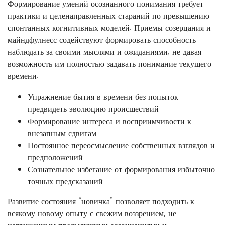
Формирование умений осознанного понимания требует
практики и целенаправленных стараний по превышению
спонтанных когнитивных моделей. Приемы созерцания и
майндфулнесс содействуют формировать способность
наблюдать за своими мыслями и ожиданиями, не давая
возможность им полностью задавать понимание текущего
времени.
Упражнение бытия в времени без попыток
предвидеть эволюцию происшествий
Формирование интереса и восприимчивости к
внезапным сдвигам
Постоянное переосмысление собственных взглядов и
предположений
Сознательное избегание от формирования избыточно
точных предсказаний
Развитие состояния “новичка” позволяет подходить к
всякому новому опыту с свежим воззрением, не