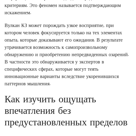
критериям. Это феномен называется подтверждающим
искажением.
Вулкан КЗ может порождать узкое восприятие, при
котором человек фокусируется только на тех элементах
опыта, которые доказывают его ожидания. В результате
утрачивается возможность к самопроизвольному
обнаружению и приобретению непредвиденных озарений.
В частности это обнаруживается у экспертов в
специфических сферах, которые могут теять
инновационные варианты вследствие укоренившихся
паттернов мышления.
Как изучить ощущать
впечатления без
предустановленных пределов