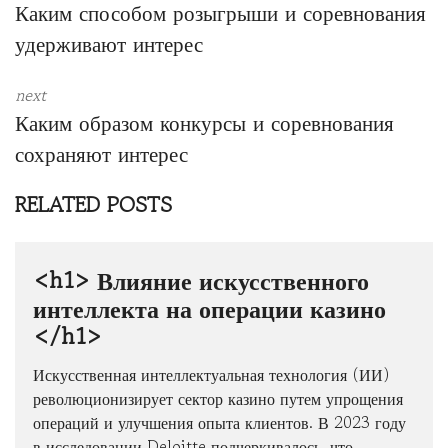
Каким способом розыгрыши и соревнования
удерживают интерес
next
Каким образом конкурсы и соревнования
сохраняют интерес
RELATED POSTS
<h1> Влияние искусственного
интеллекта на операции казино
</h1>
Искусственная интеллектуальная технология (ИИ)
революционизирует сектор казино путем упрощения
операций и улучшения опыта клиентов. В 2023 году
в исследовании Deloitte подчеркивалось, что