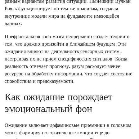
разным вариантам развития ситуации. Нынешний Вулкан
Рояль функционирует по тем же правилам, создавая
внутренние модели мира на фундаменте имеющейся
данных.
Префронтальная зона мозга непрерывно создает теории о
том, что должно произойти в ближайшем будущем. Эти
ожидания влияют на деятельность сенсорных систем,
настраивая их на прием специфических сигналов. Когда
реальность отвечает прогнозу, разум расходует менее
ресурсов на обработку информации, что создает состояние
спокойствия и предсказуемости.
Как ожидание порождает
эмоциональный фон
Ожидание включает дофаминовые приемники в головном
мозге, формируя положительные эмоции еще до