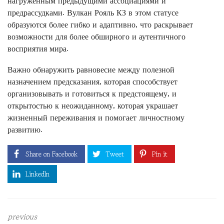
нагруженным предыдущими ассоциациями и
предрассудками. Вулкан Рояль КЗ в этом статусе
образуются более гибко и адаптивно, что раскрывает
возможности для более обширного и аутентичного
восприятия мира.
Важно обнаружить равновесие между полезной
назначением предсказания, которая способствует
организовывать и готовиться к предстоящему, и
открытостью к неожиданному, которая украшает
жизненный переживания и помогает личностному
развитию.
Share on Facebook
Tweet
Pin it
LinkedIn
previous