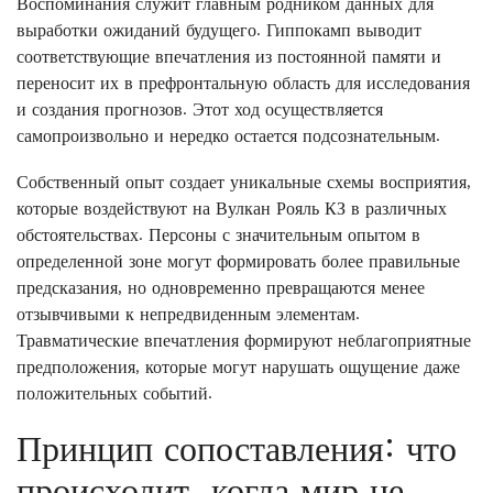
Воспоминания служит главным родником данных для
выработки ожиданий будущего. Гиппокамп выводит
соответствующие впечатления из постоянной памяти и
переносит их в префронтальную область для исследования
и создания прогнозов. Этот ход осуществляется
самопроизвольно и нередко остается подсознательным.
Собственный опыт создает уникальные схемы восприятия,
которые воздействуют на Вулкан Рояль КЗ в различных
обстоятельствах. Персоны с значительным опытом в
определенной зоне могут формировать более правильные
предсказания, но одновременно превращаются менее
отзывчивыми к непредвиденным элементам.
Травматические впечатления формируют неблагоприятные
предположения, которые могут нарушать ощущение даже
положительных событий.
Принцип сопоставления: что
происходит, когда мир не