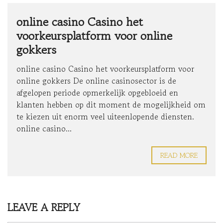
online casino Casino het
voorkeursplatform voor online
gokkers
online casino Casino het voorkeursplatform voor
online gokkers De online casinosector is de
afgelopen periode opmerkelijk opgebloeid en
klanten hebben op dit moment de mogelijkheid om
te kiezen uit enorm veel uiteenlopende diensten.
online casino...
READ MORE
LEAVE A REPLY