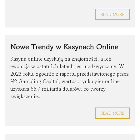
READ MORE
Nowe Trendy w Kasynach Online
Kasyna online uzyskują na znajomości, a ich
ewolucja w ostatnich latach jest nadzwyczajny. W
2023 roku, zgodnie z raportu przedstawionego przez
H2 Gambling Capital, wartość rynku gier online
uzyskała 66,7 miliarda dolarów, co tworzy
zwiększenie...
READ MORE