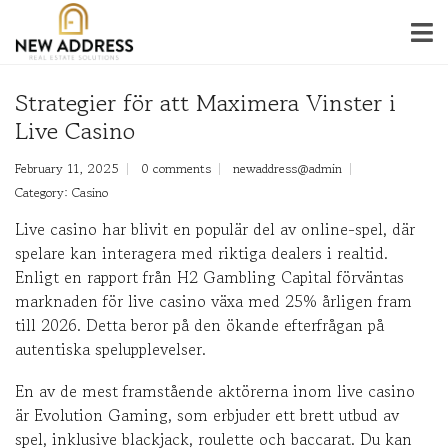
Strategier för att Maximera Vinster i
Live Casino
February 11, 2025
0 comments
newaddress@admin
Category:
Casino
Live casino har blivit en populär del av online-spel, där
spelare kan interagera med riktiga dealers i realtid.
Enligt en rapport från H2 Gambling Capital förväntas
marknaden för live casino växa med 25% årligen fram
till 2026. Detta beror på den ökande efterfrågan på
autentiska spelupplevelser.
En av de mest framstående aktörerna inom live casino
är Evolution Gaming, som erbjuder ett brett utbud av
spel, inklusive blackjack, roulette och baccarat. Du kan