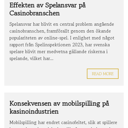
Effekten av Spelansvar på
Casinobranschen
Spelansvar har blivit en central problem angående
casinobranschen, framförallt genom den ökande
populariteten av online-spel. I enlighet med något
rapport från Spelinspektionen 2023, har svenska
spelare blivit mer medvetna gällande riskerna i
spelande, vilket har...
READ MORE
Konsekvensen av mobilspilling på
kasinoindustrien
Mobilspilling har endret casinofeltet, slik at spillere