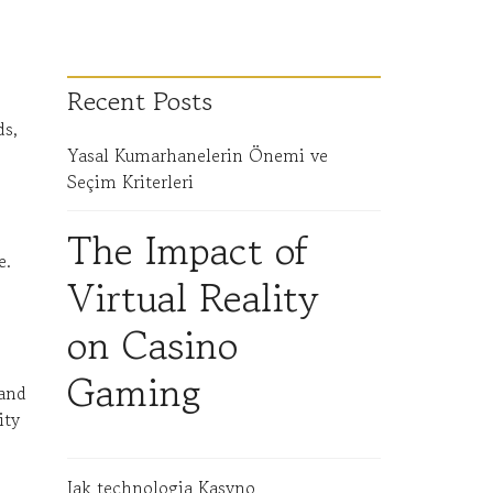
Recent Posts
ds,
Yasal Kumarhanelerin Önemi ve
Seçim Kriterleri
The Impact of
e.
Virtual Reality
on Casino
Gaming
 and
ity
Jak technologia Kasyno