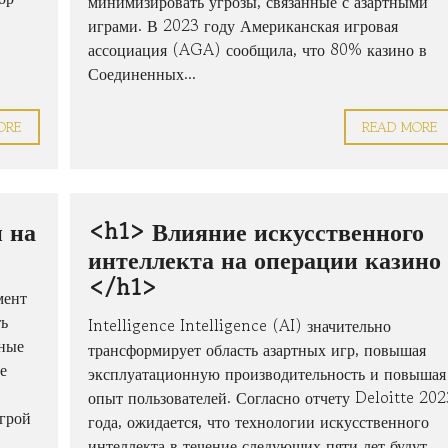
минимизировать угрозы, связанные с азартными
играми. В 2023 году Американская игровая
ассоциация (AGA) сообщила, что 80% казино в
Соединенных...
ORE
READ MORE
 на
<h1> Влияние искусственного
интеллекта на операции казино
</h1>
мент
ть
Intelligence Intelligence (AI) значительно
чные
трансформирует область азартных игр, повышая
е
эксплуатационную производительность и повышая
опыт пользователей. Согласно отчету Deloitte 202
грой
года, ожидается, что технологии искусственного
интеллекта в течение следующих пяти лет будут