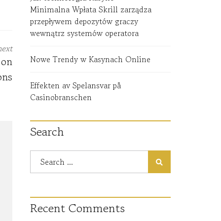
Minimalna Wpłata Skrill zarządza
przepływem depozytów graczy
wewnątrz systemów operatora
next
Nowe Trendy w Kasynach Online
 on
ons
Effekten av Spelansvar på
Casinobranschen
Search
Recent Comments