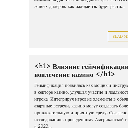
живых дилеров, как ожидается, будет расти...
B
U
S
I
N
E
READ M
S
S
C
O
N
S
<h1> Влияние геймификации
U
L
вовлечение казино </h1>
T
A
Геймификация появилась как мощный инстру
T
I
в секторе казино, улучшая участие и лояльнос
O
игрока. Интегрируя игровые элементы в обы
N
азартные встречи, казино могут создавать боле
привлекательную и приятную среду. Согласно
исследованию, проведенному Американской и
в 2023...