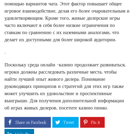
помощью вариантов чата. Этот фактор повышает общее
игровое взаимодействие, делая его более очаровательным и
удовлетворяющим. Кроме того, живые дилерские игры
часто включают в себя более низкие ограничения по
ставкам по сравнению с их наземными аналогами, что
делает их доступными для более широкой аудитории.
.
Поскольку среда онлайн -казино продолжает развиваться,
игроки должны расследовать различные места, чтобы
найти лучший опыт живого дилера. Понимание
руководящих принципов и стратегий для этих игр также
может улучшить их удовольствие и проспективные
выигрыши. Для получения дополнительной информации
об играх живых дилеров, посетите
казино пинко
.
Share on Facebook
Tweet
Pin it