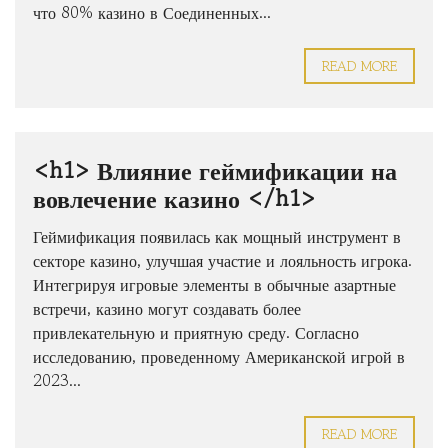
что 80% казино в Соединенных...
READ MORE
<h1> Влияние геймификации на
вовлечение казино </h1>
Геймификация появилась как мощный инструмент в
секторе казино, улучшая участие и лояльность игрока.
Интегрируя игровые элементы в обычные азартные
встречи, казино могут создавать более
привлекательную и приятную среду. Согласно
исследованию, проведенному Американской игрой в
2023...
READ MORE