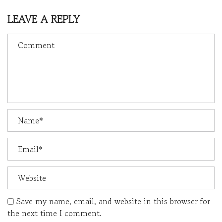
LEAVE A REPLY
Save my name, email, and website in this browser for
the next time I comment.