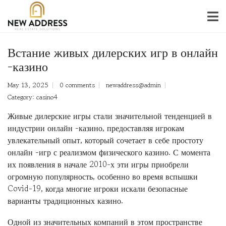
Встание живых дилерских игр в онлайн
-казино
May 13, 2025
0 comments
newaddress@admin
Category:
casino4
Живые дилерские игры стали значительной тенденцией в
индустрии онлайн -казино, предоставляя игрокам
увлекательный опыт, который сочетает в себе простоту
онлайн -игр с реализмом физического казино. С момента
их появления в начале 2010-х эти игры приобрели
огромную популярность, особенно во время вспышки
Covid-19, когда многие игроки искали безопасные
варианты традиционных казино.
Одной из значительных компаний в этом пространстве