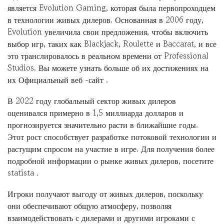
является Evolution Gaming, которая была первопроходцем
в технологии живых дилеров. Основанная в 2006 году,
Evolution увеличила свои предложения, чтобы включить
выбор игр, таких как Blackjack, Roulette и Baccarat, и все
это транслировалось в реальном времени от Professional
Studios. Вы можете узнать больше об их достижениях на
их
Официальный веб -сайт
.
В 2022 году глобальный сектор живых дилеров
оценивался примерно в 1,5 миллиарда долларов и
прогнозируется значительно расти в ближайшие годы.
Этот рост способствует разработке потоковой технологии и
растущим спросом на участие в игре. Для получения более
подробной информации о рынке живых дилеров, посетите
statista
.
Игроки получают выгоду от живых дилеров, поскольку
они обеспечивают общую атмосферу, позволяя
взаимодействовать с дилерами и другими игроками с