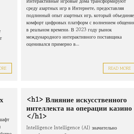
Интерактивные игровые дома трансформируют
среду азартных игр в Интернете, предоставляя
подлинный опыт азартных игр, который объединяе
комфорт цифровых платформ с волнением общени
в реальном времени. В 2023 году рынок
е
международного интерактивного поставщика
т
оценивался примерно в...
ORE
READ MORE
х
<h1> Влияние искусственного
интеллекта на операции казино
</h1>
шафт
м
Intelligence Intelligence (AI) значительно
обство