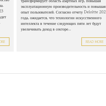
трансформирует область азартных игр, повышая
а.
эксплуатационную производительность и повышая
23
опыт пользователей. Согласно отчету Deloitte 202
удет
года, ожидается, что технологии искусственного
.
интеллекта в течение следующих пяти лет будут
увеличивать доход в секторе...
ORE
READ MORE