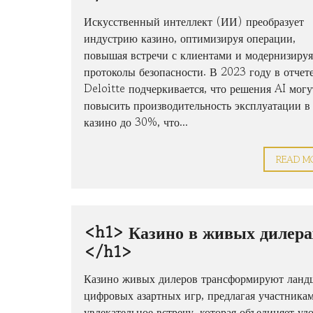
B
Искусственный интеллект (ИИ) преобразует
U
индустрию казино, оптимизируя операции,
S
I
повышая встречи с клиентами и модернизируя
N
протоколы безопасности. В 2023 году в отчет
E
Deloitte подчеркивается, что решения AI могу
S
S
повысить производительность эксплуатации в
C
казино до 30%, что...
O
N
S
READ M
U
L
T
A
T
I
<h1> Казино в живых дилера
O
N
</h1>
Казино живых дилеров трансформируют ланд
цифровых азартных игр, предлагая участника
увлекательное встречу, которая объединяет уд