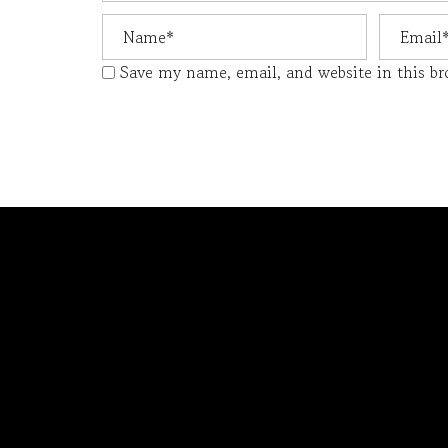
Save my name, email, and website in this br