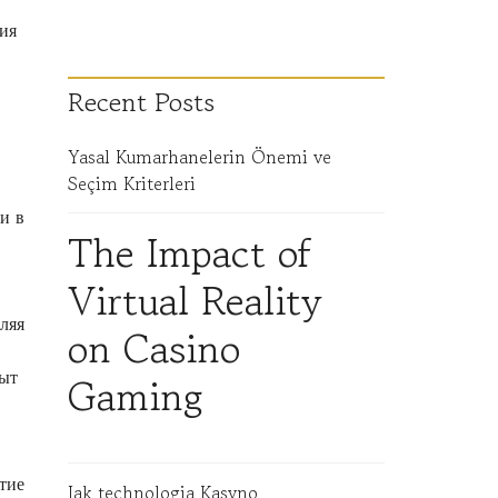
ия
Recent Posts
Yasal Kumarhanelerin Önemi ve
Seçim Kriterleri
и в
The Impact of
Virtual Reality
ляя
on Casino
пыт
Gaming
тие
Jak technologia Kasyno