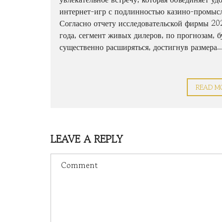
интернет-игр с подлинностью казино-промысл
Согласно отчету исследовательской фирмы 20
года, сегмент живых дилеров, по прогнозам, б
существенно расширяться, достигнув размера..
READ M
LEAVE A REPLY