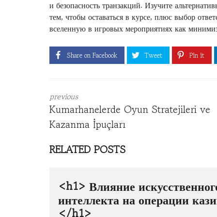
и безопасность транзакций. Изучите альтернатив
E
тем, чтобы оставаться в курсе, плюс выбор отв
M
E
вселенную в игровых мероприятиях как миними
N
T
Share on Facebook
Tweet
Pin it
P
R
O
P
previous
E
R
Kumarhanelerde Oyun Stratejileri ve
T
Kazanma İpuçları
Y
M
A
RELATED POSTS
N
A
G
E
M
<h1> Влияние искусственног
E
интеллекта на операции каз
N
T
</h1>