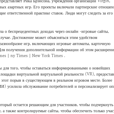
редставляет Рика Брэнсона, учреждения организации Virgin,
овых азартных игр. Его проекты включали партнерские отношен
е ответственной практике ставок. Люди могут следить за его
ла о беспрецедентных доходах через онлайн -игровые сайты,
лучае. Достижение может объясняться этим удобством
 разнообразие игр, включающих игровые автоматы, карточную
 Для получения дополнительной информации об этом расширени
mes | ny Times | New York Times
.
ы для того, чтобы оставаться информированными о новейших
площадки виртуальной виртуальной реальности (VR), предостав
 этот порыв в существующем в реальном игровом месте. Более
(ИИ) усилила обслуживание потребителей и персонализирует о
 который остается решающим для участников, чтобы подчеркнуть
, а также контролируемые сайты, чтобы обеспечить только учас