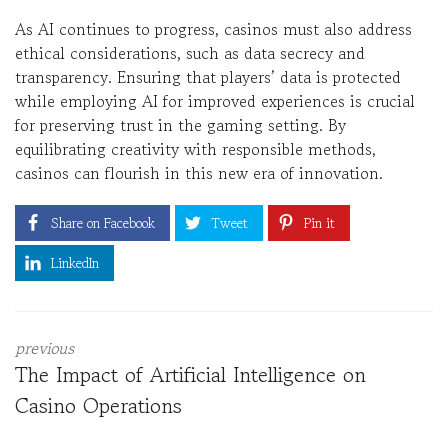
As AI continues to progress, casinos must also address
ethical considerations, such as data secrecy and
transparency. Ensuring that players’ data is protected
while employing AI for improved experiences is crucial
for preserving trust in the gaming setting. By
equilibrating creativity with responsible methods,
casinos can flourish in this new era of innovation.
Share on Facebook
Tweet
Pin it
LinkedIn
previous
The Impact of Artificial Intelligence on
Casino Operations