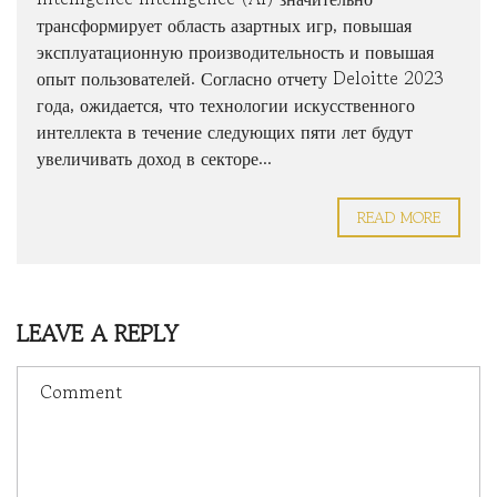
трансформирует область азартных игр, повышая
эксплуатационную производительность и повышая
опыт пользователей. Согласно отчету Deloitte 2023
года, ожидается, что технологии искусственного
интеллекта в течение следующих пяти лет будут
увеличивать доход в секторе...
READ MORE
LEAVE A REPLY