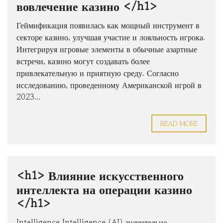
вовлечение казино </h1>
Геймификация появилась как мощный инструмент в
секторе казино, улучшая участие и лояльность игрока.
Интегрируя игровые элементы в обычные азартные
встречи, казино могут создавать более
привлекательную и приятную среду. Согласно
исследованию, проведенному Американской игрой в
2023...
READ MORE
<h1> Влияние искусственного
интеллекта на операции казино
</h1>
Intelligence Intelligence (AI) значительно