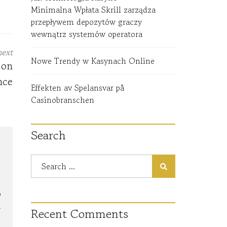
Minimalna Wpłata Skrill zarządza
przepływem depozytów graczy
wewnątrz systemów operatora
next
Nowe Trendy w Kasynach Online
 on
nce
Effekten av Spelansvar på
Casinobranschen
Search
o
d
Recent Comments