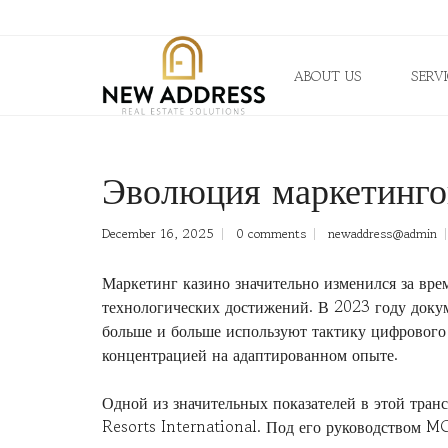
ABOUT US
SERV
Эволюция маркетинго
B
R
O
K
December 16, 2025
0 comments
newaddress@admin
E
R
Маркетинг казино значительно изменился за вре
A
G
технологических достижений. В 2023 году доку
E
больше и больше используют тактику цифрового 
концентрацией на адаптированном опыте.
P
R
Одной из значительных показателей в этой тра
O
P
Resorts International. Под его руководством 
E