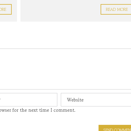
ORE
READ MORE
owser for the next time I comment.
SEND COMME