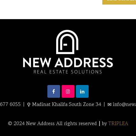
677 6055
⚲
Madinat Khalifa South Zone 34
✉
info@newa
© 2024 New Address All rights reserved
|
by
TRIPLEA