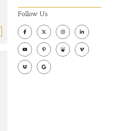
Follow Us