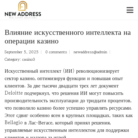
Влияние искусственного интеллекта на
операции казино
September 5, 2025
0 comments
newaddress@admin
Category:
casino3
Искусственный интеллект (ИИ) революционизирует
сектор казино, оптимизируя функции и повышая опыт
клиентов. За две тысячи двадцати трех лет документ
Deloitte подчеркнул, что решения ИИ могут повысить
производительность эксплуатации до тридцати процентов,
что позволило казино более успешно управлять ресурсами.
Этот сдвиг особенно ясен в крупных площадках, таких как
Bellagio в Лас-Вегасе, который принял решения,
управляемые искусственным интеллектом для поддержки
клиентов и надзора за игрой.