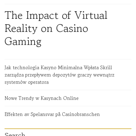
The Impact of Virtual
Reality on Casino
Gaming
Jak technologia Kasyno Minimalna Wpłata Skrill
zarządza przepływem depozytów graczy wewnątrz
systemów operatora
Nowe Trendy w Kasynach Online
Effekten av Spelansvar på Casinobranschen
Search