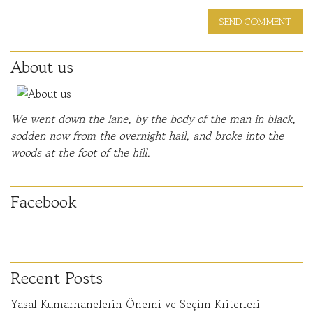
SEND COMMENT
About us
We went down the lane, by the body of the man in black,
sodden now from the overnight hail, and broke into the
woods at the foot of the hill.
Facebook
Recent Posts
Yasal Kumarhanelerin Önemi ve Seçim Kriterleri