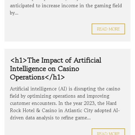
anticipated to increase income in the gaming field
by...
READ MORE
<h1>The Impact of Artificial
Intelligence on Casino
Operations</h1>
Artificial intelligence (AI) is disrupting the casino
field by optimizing operations and improving
customer encounters. In the year 2023, the Hard
Rock Hotel & Casino in Atlantic City adopted AI-
driven data analysis to refine game...
READ MORE